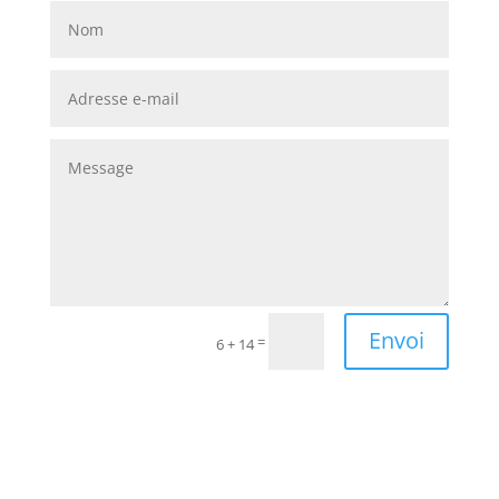
Envoi
=
6 + 14